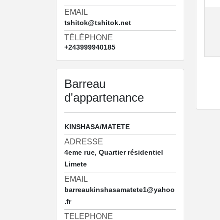
EMAIL
tshitok@tshitok.net
TÉLÉPHONE
+243999940185
Barreau
d'appartenance
KINSHASA/MATETE
ADRESSE
4eme rue, Quartier résidentiel
Limete
EMAIL
barreaukinshasamatete1@yahoo
.fr
TELEPHONE