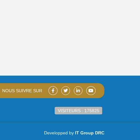
NOUS SUIVRE SUR
VISITEURS : 175825
Developped by
IT Group DRC