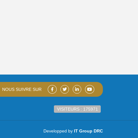
NOUS SUIVRE SUR
VISITEURS : 175971
Developped by
IT Group DRC