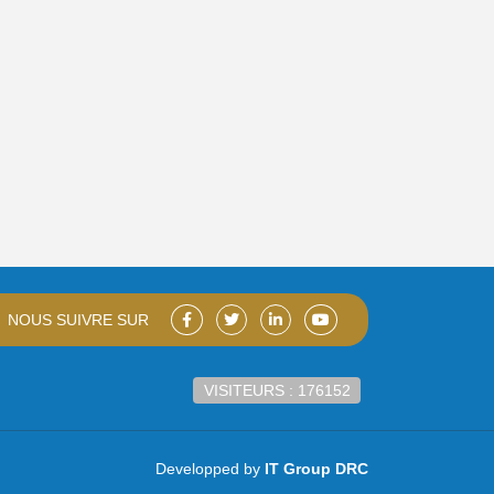
NOUS SUIVRE SUR
VISITEURS : 176152
Developped by
IT Group DRC