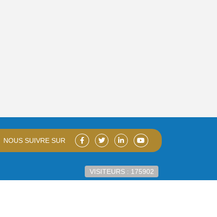
NOUS SUIVRE SUR
VISITEURS : 175902
Developped by
IT Group DRC