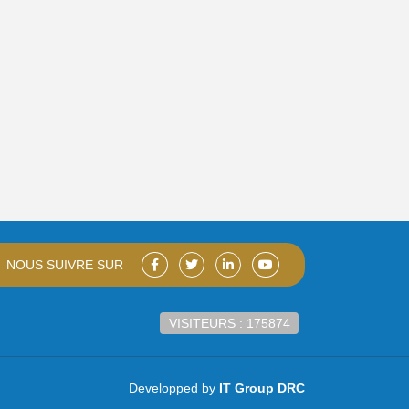
NOUS SUIVRE SUR
VISITEURS : 175874
Developped by
IT Group DRC