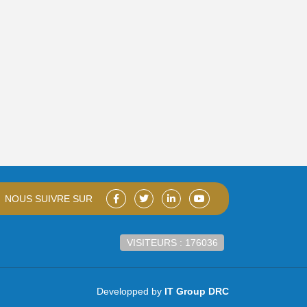
NOUS SUIVRE SUR
VISITEURS : 176036
Developped by
IT Group DRC